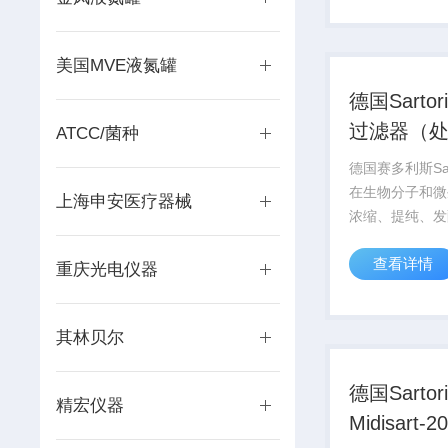
体应用，选择Z
品。
美国MVE液氮罐
德国Sartor
过滤器（
ATCC/菌种
200L）
德国赛多利斯Sar
在生物分子和微
上海申安医疗器械
浓缩、提纯、发
养领域有的应用
查看详情
Sartorius
重庆光电仪器
过滤膜和滤器，
体应用，选择Z
其林贝尔
品。
德国Sartori
精宏仪器
Midisart-