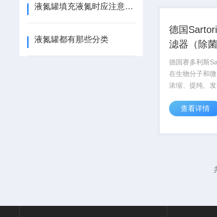
品。
液氮罐填充液氮时应注意些什么
德国Sartor
液氮罐都有那些分类
滤器（除
德国赛多利斯Sar
在生物分子和微
浓缩、提纯、发
养领域有的应用
查看详情
Sartorius
过滤膜和滤器，
体应用，选择Z
品。