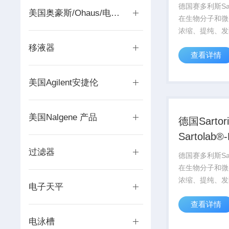
换气过滤
德国赛多利斯Sar
美国奥豪斯/Ohaus/电子天平
在生物分子和微
浓缩、提纯、发
养领域有的应用
移液器
查看详情
Sartorius
过滤膜和滤器，
体应用，选择Z
美国Agilent安捷伦
品。
美国Nalgene 产品
德国Sartori
Sartolab
菌过滤器
过滤器
德国赛多利斯Sar
在生物分子和微
浓缩、提纯、发
电子天平
养领域有的应用
查看详情
Sartorius
过滤膜和滤器，
电泳槽