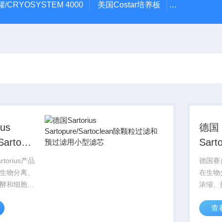
/CRYOSYSTEM 4000
美国Costar培养板
美国Cornin
us
德国
Sartoclean
Sart
滤和预过
除颗
torius产品
德国赛多
滤芯
滤用
生物分离、
在生物
酵和细胞培
浓缩、
，赛多利斯
养领域
查
为您提供多种规格
Sart
根据您的具
过滤膜