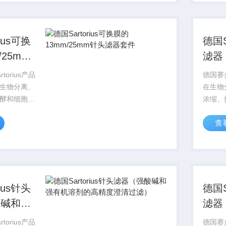
适合的产
体应用
品。
ius可换
德国S
/25mm
滤器
套件
过滤
torius产品
德国赛多
生物分离、
在生物
酵和细胞培
浓缩、
，赛多利斯
养领域
查
为您提供多种规格
Sart
根据您的具
过滤膜
适合的产
体应用
品。
ius针头
德国S
酸碱和强
滤器
的高精度
有机
torius产品
德国赛多