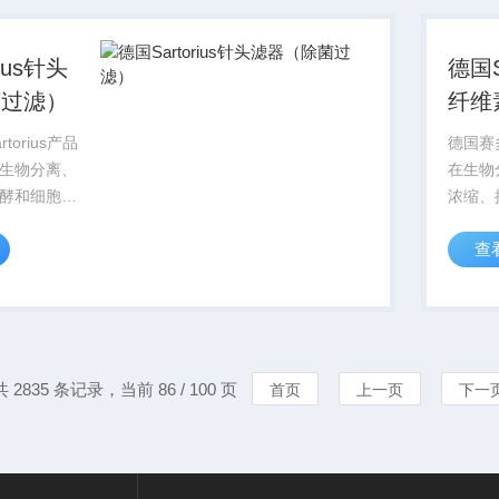
品。
ius针头
德国S
菌过滤）
纤维
torius产品
德国赛多
生物分离、
在生物
酵和细胞培
浓缩、
，赛多利斯
养领域
查
为您提供多种规格
Sart
根据您的具
过滤膜
适合的产
体应用
品。
共 2835 条记录，当前 86 / 100 页
首页
上一页
下一