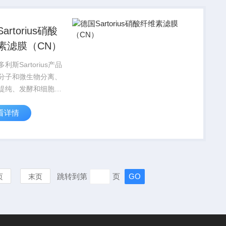
artorius硝酸
素滤膜（CN）
利斯Sartorius产品
分子和微生物分离、
提纯、发酵和细胞培
有的应用，赛多利斯
看详情
orius为您提供多种规格
和滤器，根据您的具
，选择Z适合的产
跳转到第
页
页
末页