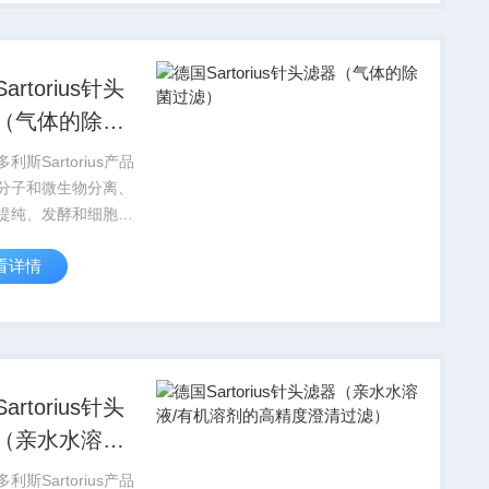
，选择Z适合的产
artorius针头
（气体的除菌
）
利斯Sartorius产品
分子和微生物分离、
提纯、发酵和细胞培
有的应用，赛多利斯
看详情
orius为您提供多种规格
和滤器，根据您的具
，选择Z适合的产
artorius针头
（亲水水溶液/
溶剂的高精度
利斯Sartorius产品