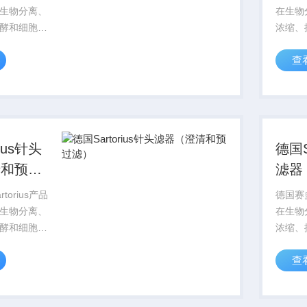
）
澄清
生物分离、
在生物
酵和细胞培
浓缩、
，赛多利斯
养领域
查
为您提供多种规格
Sart
根据您的具
过滤膜
适合的产
体应用
品。
ius针头
德国S
清和预过
滤器
滤）
torius产品
德国赛多
生物分离、
在生物
酵和细胞培
浓缩、
，赛多利斯
养领域
查
为您提供多种规格
Sart
根据您的具
过滤膜
适合的产
体应用