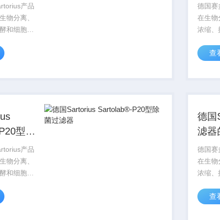
器
P2
torius产品
德国赛多
生物分离、
在生物
酵和细胞培
浓缩、
，赛多利斯
养领域
查
为您提供多种规格
Sart
根据您的具
过滤膜
适合的产
体应用
品。
us
德国S
®-P20型除
滤器
torius产品
德国赛多
生物分离、
在生物
酵和细胞培
浓缩、
，赛多利斯
养领域
查
为您提供多种规格
Sart
根据您的具
过滤膜