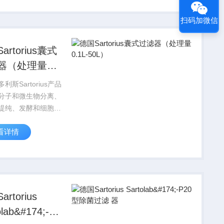
，选择Z适合的产
扫码加微信
artorius囊式
器（处理量
-50L）
利斯Sartorius产品
分子和微生物分离、
提纯、发酵和细胞培
有的应用，赛多利斯
看详情
orius为您提供多种规格
和滤器，根据您的具
，选择Z适合的产
rtorius
olab&#174;-