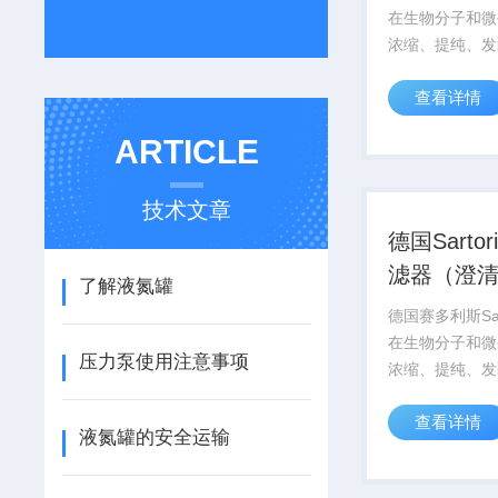
澄清过滤
在生物分子和微
浓缩、提纯、发
养领域有的应用
查看详情
Sartorius
过滤膜和滤器，
ARTICLE
体应用，选择Z
品。
技术文章
德国Sartor
滤器（澄
了解液氮罐
滤）
德国赛多利斯Sar
在生物分子和微
压力泵使用注意事项
浓缩、提纯、发
养领域有的应用
查看详情
Sartorius
液氮罐的安全运输
过滤膜和滤器，
体应用，选择Z