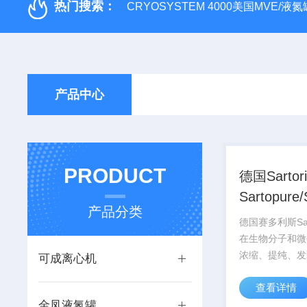
热门搜索：
CRYOSYSTEM 4000美国MVE/液氮罐
产品中心
PRODUCT
德国Sartori
Sartopure/
产品分类
除颗粒过
德国赛多利斯Sar
滤用小型
在生物分子和微
浓缩、提纯、发
可成离心机
养领域有的应用
查看详情
Sartorius
金凤液氮罐
过滤膜和滤器，