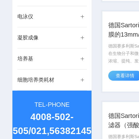
体应用，选择Z
品。
电泳仪
德国Sartor
膜的13mm
凝胶成像
针头滤器
德国赛多利斯Sar
在生物分子和微
培养基
浓缩、提纯、发
养领域有的应用
查看详情
Sartorius
细胞培养类耗材
过滤膜和滤器，
体应用，选择Z
品。
TEL-PHONE
4008-502-
德国Sartor
滤器（强
505/021,56382145
有机溶剂
德国赛多利斯Sar