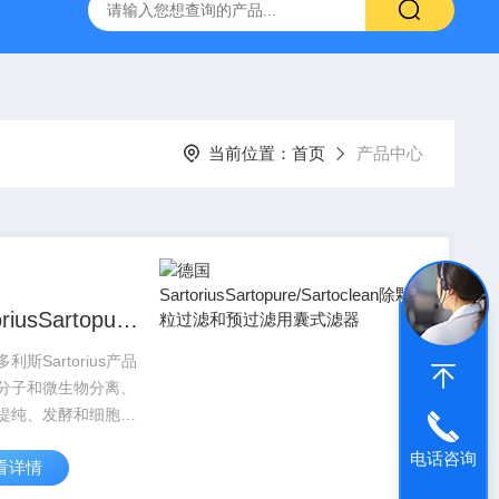
g 384孔细胞培养板
安捷伦Agilent色谱柱清单1
产品价格2
当前位置：
首页
产品中心
oriusSartopure/Sartoclean
粒过滤和预过
利斯Sartorius产品
囊式滤器
分子和微生物分离、
提纯、发酵和细胞培
有的应用，赛多利斯
电话咨询
看详情
orius为您提供多种规格
和滤器，根据您的具