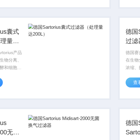
适合的产
体应用
品。
ius囊式
德国S
处理量达
过滤
0.1L
torius产品
德国赛多
生物分离、
在生物
酵和细胞培
浓缩、
，赛多利斯
养领域
查
为您提供多种规格
Sart
根据您的具
过滤膜
适合的产
体应用
品。
us
德国Sa
2000无菌
Sart