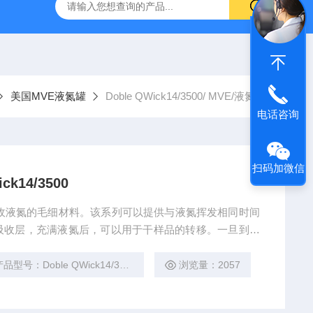
g 384孔细胞培养板
安捷伦Agilent色谱柱清单1
产品价格2
美国MVE液氮罐
Doble QWick14/3500/ MVE/液氮罐
电话咨询
扫码加微信
k14/3500
应用可吸收液氮的毛细材料。该系列可以提供与液氮挥发相同时间
吸收层，充满液氮后，可以用于干样品的转移。一旦到了
储存，而无需更换容器。该系列与Doble系列具有相同的
品型号：Doble QWick14/3500
浏览量：2057