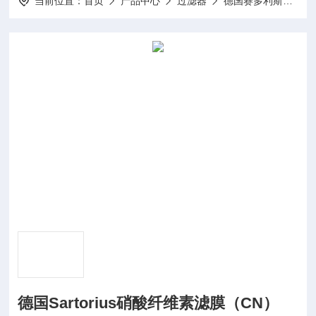
当前位置：
首页
产品中心
过滤器
德国赛多利斯Sartorius超滤、微滤消耗品
德国Sartorius硝酸纤维素滤膜（CN）