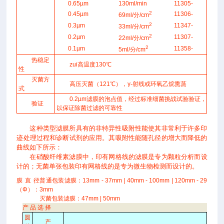
0.65µm
130ml/min
11305-
2
0.45µm
11306-
69ml/分/cm
2
0.3µm
11347-
33ml/分/cm
2
0.2µm
11307-
22ml/分/cm
2
0.1µm
11358-
5ml/分/cm
热稳定
zui高温度130℃
性
灭菌方
高压灭菌（121℃），γ-射线或环氧乙烷熏蒸
式
0.2µm滤膜的泡点值，经过标准细菌挑战试验验证，
验证
以保证除菌过滤的可靠性
这种类型滤膜所具有的非特异性吸附性能使其非常利于许多印
迹处理过程和诊断试剂的应用。其吸附性能随孔径的增大而降低的
曲线如下所示：
在硝酸纤维素滤膜中，
印有网格线的滤膜是专为颗粒分析
而设
计的；无菌单张包装印有网格线的是专为
微生物检测
而设计的。
膜直径
普通包装滤膜：13mm - 37mm | 40mm - 100mm | 120mm - 29
（Φ）：
3mm
灭菌包装滤膜：47mm | 50mm
产 品 选 择
圆
产