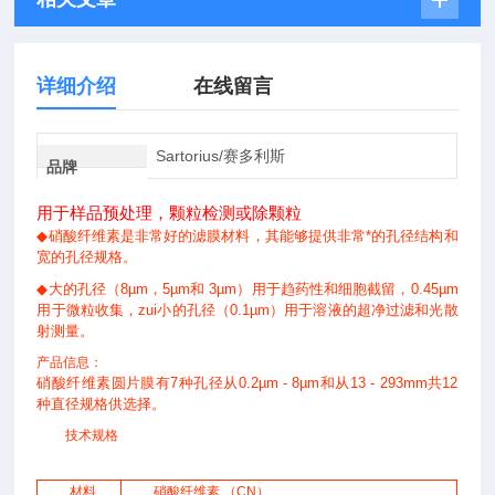
详细介绍
在线留言
Sartorius/赛多利斯
品牌
用于样品预处理，颗粒检测或除颗粒
◆
硝酸纤维素是非常好的滤膜材料，其能够提供非常*的孔径结构和
宽的孔径规格。
◆
大的孔径（8µm，5µm和 3µm）用于趋药性和细胞截留，0.45µm
用于微粒收集，zui小的孔径（0.1µm）用于溶液的超净过滤和光散
射测量。
产品信息：
硝酸纤维素圆片膜有7种孔径从0.2µm - 8µm和从13 - 293mm共12
种直径规格供选择。
技术规格
材料
硝酸纤维素 （CN）