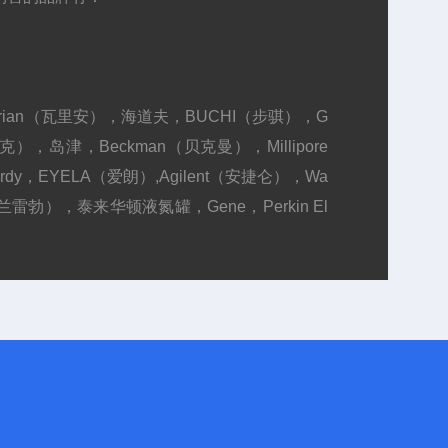
）, Varian（瓦里安），海道夫，BUCHI（步骐），G
鲁克），岛津，Beckman（贝克曼），Millipore
rdy，EYELA（爱朗）,Agilent（安捷仑），Wa
（芬兰雷勃），泰来华顿液氮罐，Gene，Perkin El
er（梅特勒）,Sartorius（塞多利斯）,Brand
gen, Amersham,GIBCO，Sigma－Aldrich, Fluka,
ambion,amersco,Biosource,invivogen
, eppendorf, Peprotech, Corning-Costa