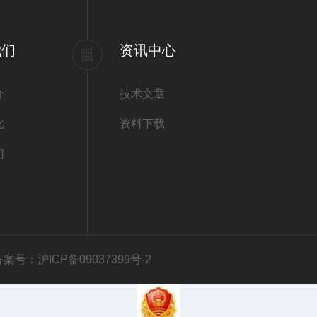
公司以专业的技术支持，和周到
我们
资讯中心
公司的经营理念：以专业的产
服务，科研和医药化工Z前沿。
介
技术文章
化
资料下载
目前主要经营如下产品:
们
美国ATCC菌种保藏中心，又
菲勒的一家私营的，非赢利性组
种）；细菌和噬菌体（15000种
种以及重组物品等。
备案号：沪ICP备09037399号-2
美国JRH Biosciences公司是
a）的公司，美国JRH公司是美