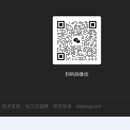
快捷的服务，努力成为生物化工领域的*。
品、专业的技术和专业的精神为客户提供专业的
称美国模式菌种收集中心，座落于马里兰洲洛克
扫码加微信
织。目前它可以提供以下物品：细胞系（3000
）；动植物病毒（2500种）；原生动物 1200
技术支持：
化工仪器网
管理登录
sitemap.xml
专业从事动物细胞培养基产品（cell culture medi
国FDA*生物医药企业专用培养基/血清生产商，