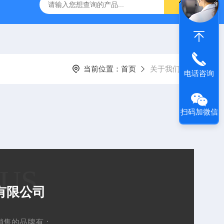
g 384孔细胞培养板
安捷伦Agilent色谱柱清单1
产品价格2
当前位置：
首页
关于我们
电话咨询
扫码加微信
 US
有限公司
要销售的品牌有：