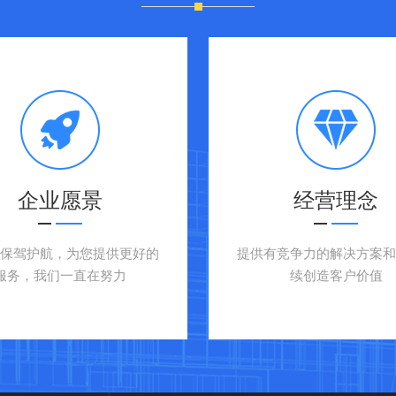
r，Pierce
（四） ATCC菌种，菌株，购
（五） BD，OXOID公司的培
（六） JRH/无血清培养基/昆
企业愿景
经营理念
养添加剂
户保驾护航，为您提供更好的
提供有竞争力的解决方案和
（七） 美国Endosafe/Cha
服务，我们一直在努力
续创造客户价值
剂，无热源水，无热源吸头，无
内毒素标准品
（八） R&D/Santa Cruz/抗