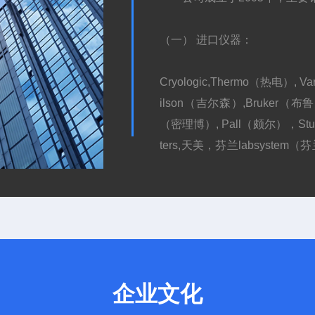
（一） 进口仪器：
Cryologic,Thermo（热电
ilson（吉尔森）,Bruker（布
（密理博）, Pall（颇尔），Stu
ters,天美，芬兰labsystem
mer，Bio-rad（伯乐），Metel
（二） 进口生化试剂：
Santa Cruz,R&D,JRH,Invitro
Qiagen, BD，Promega,Hyclone,
企业文化
（三） 耗材：VWR，Orange，Fisher