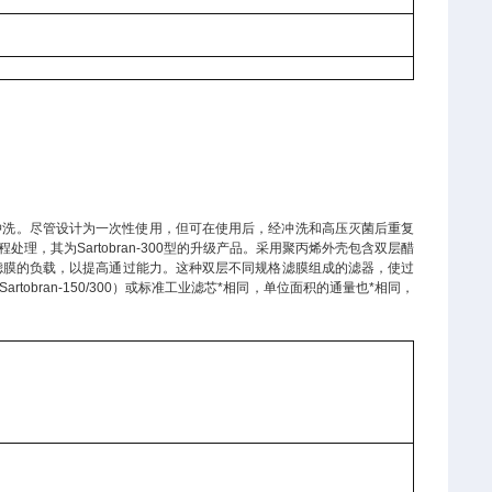
需要预冲洗。尽管设计为一次性使用，但可在使用后，经冲洗和高压灭菌后重复
，其为Sartobran-300型的升级产品。采用聚丙烯外壳包含双层醋
滤膜的负载，以提高通过能力。这种双层不同规格滤膜组成的滤器，使过
bran-150/300）或标准工业滤芯*相同，单位面积的通量也*相同，