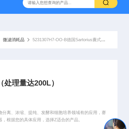
g 384孔细胞培养板
安捷伦Agilent色谱柱清单1
产品价格2
超滤、微滤消耗品
5231307H7-OO-B德国Sartorius囊式过滤器（处理量达200L）
器（处理量达200L）
和微生物分离、浓缩、提纯、发酵和细胞培养领域有的应用，赛
和滤器，根据您的具体应用，选择Z适合的产品。