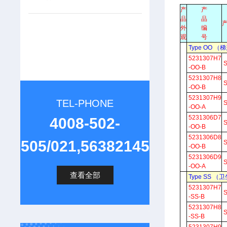
产
产
品
品
外
编
观
号
Type OO
5231307H7
-OO-B
5231307H8
-OO-B
5231307H9
TEL-PHONE
-OO-A
5231306D7
4008-502-
-OO-B
5231306D8
505/021,56382145
-OO-B
5231306D9
-OO-A
查看全部
Type SS
5231307H7
-SS-B
5231307H8
-SS-B