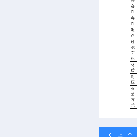
兼
容
性
毒
性
泡
点
过
滤
面
积
材
质
耐
压
灭
菌
方
式
上一个