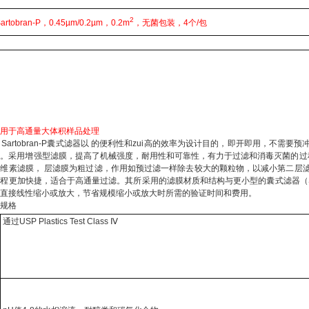
2
Sartobran-P，0.45µm/0.2µm，0.2m
，无菌包装，4个/包
要用于高通量大体积样品处理
Sartobran-P囊式滤器以 的便利性和zui高的效率为设计目的，即开即用，不
。采用增强型滤膜，提高了机械强度，耐用性和可靠性，有力于过滤和消毒灭菌的过程处理
纤维素滤膜， 层滤膜为粗过滤，作用如预过滤一样除去较大的颗粒物，以减小第二层
程更加快捷，适合于高通量过滤。其所采用的滤膜材质和结构与更小型的囊式滤器（Sarto
以直接线性缩小或放大，节省规模缩小或放大时所需的验证时间和费用。
术规格
通过USP Plastics Test Class Ⅳ