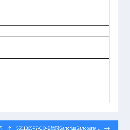
下一个：
5591305P7-OO-B德国SartoriusSartopure/Sartoclean除颗粒过滤和预过滤用囊式滤器