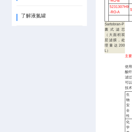
-RO-B
5231307H9
-RO-A
了解液氮罐
Sartobran-P
囊式滤芯
（大面积双
层滤膜，处
理量达200
L）
主
使用
酸
滤过
可
技
生
物
安
全
性
化
学