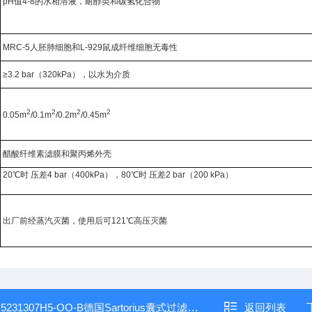
pH值4-8的水相溶液，耐醇类和碳氢化合物
MRC-5人胚肺细胞和L-929鼠成纤维细胞无毒性
≥3.2 bar（320kPa），以水为介质
2
2
2
2
0.05m
/0.1m
/0.2m
/0.45m
醋酸纤维素滤膜和聚丙烯外壳
20℃时 压差4 bar（400kPa），80℃时 压差2 bar（200 kPa）
出厂前经蒸汽灭菌，使用后可121℃高压灭菌
：
5231307H5-OO-B德国Sartorius囊式过滤器（处理量0.1L-50L）
返回列表