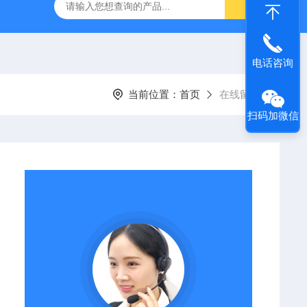
g 384孔细胞培养板
安捷伦Agilent色谱柱清单1
产品价格2
电话咨询
当前位置：
首页
在线留言
扫码加微信