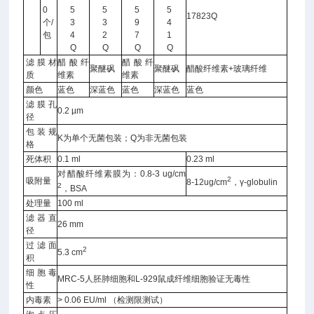
0
5
5
5
5
17823Q
个/
3
3
9
4
包
4
2
7
1
Q
Q
Q
Q
滤膜材
醋酸纤
醋酸纤
聚醚砜
聚醚砜
醋酸纤维素+玻璃纤维
质
维素
维素
颜色
蓝色
深蓝色
蓝色
深蓝色
蓝色
滤膜孔
0.2 µm
径
包装规
K为单个无菌包装；Q为非无菌包装
格
死体积
0.1 ml
0.23 ml
对醋酸纤维素膜为：0.8-3 ug/cm
2
吸附量
8-12ug/cm
，γ-globulin
2
，BSA
处理量
100 ml
滤器直
26 mm
径
过滤面
2
5.3 cm
积
细胞毒
MRC-5人胚肺细胞和L-929鼠成纤维细胞验证无毒性
性
内毒素
> 0.06 EU/ml （检测限测试）