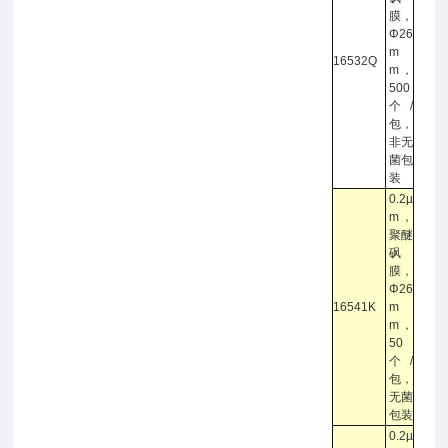
膜，
Φ26
m
16532Q
m，
500
个/
包，
非无
菌包
装
0.2µ
m，
聚醚
砜
膜，
Φ26
16541K
m
m，
50
个/
包，
无菌
包装
0.2µ