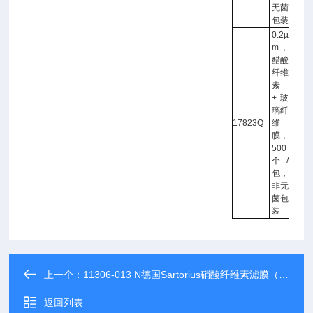
无菌
包装
0.2µ
m，
醋酸
纤维
素
+玻
璃纤
17823Q
维
膜，
500
个/
包，
非无
菌包
装
上一个：
11306-013 N德国Sartorius硝酸纤维素滤膜（CN）
返回列表