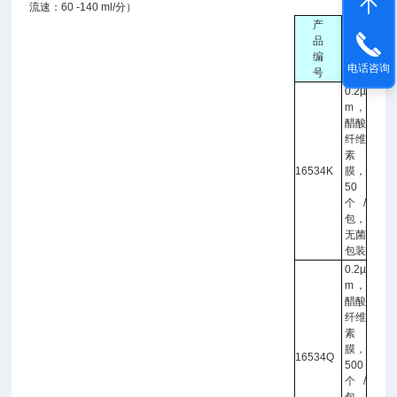
流速：60 -140 ml/分）
产
品
产品
编
说明
电话咨询
号
0.2µ
m，
醋酸
纤维
素
16534K
膜，
50
个/
包，
无菌
包装
0.2µ
m，
醋酸
纤维
素
膜，
16534Q
500
个/
包，