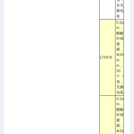
非无
菌包
装
0.2µ
m，
醋酸
纤维
素
膜，
Φ26
17597K
m
m，
50
个/
包，
无菌
包装
0.2µ
m，
醋酸
纤维
素
膜，
Φ26