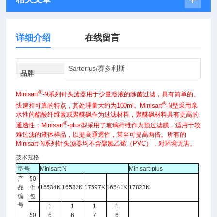
详细介绍
在线留言
Sartorius/赛多利斯
品牌
®
Minisart
-N系列针头滤器用于少量溶液的除菌过滤，具有简单的、
®
快速和可靠的特点，其处理量大约为100ml。Minisart
-N型采用亲
水性的醋酸纤维素或聚醚砜作为过滤材料，聚醚砜材料具有更高的
®
通透性；Minisart
-plus型采用了玻璃纤维作为预过滤膜，适用于较
难过滤的液体样品，以提高通透性，甚至可提高两倍。所有的
Minisart-N系列针头滤器均不含聚氯乙烯（PVC），对环境无害。
技术规格
型号
Minisart-N
Minisart-plus
产
50
品
个/
16534K
16532K
17597K
16541K
17823K
编
包
号
1
1
1
1
50
6
6
7
6