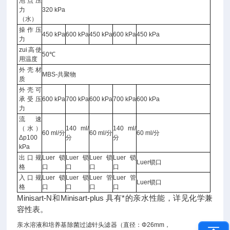
泡点压
力
320 kPa
（水）
操作压
450 kPa
600 kPa
450 kPa
600 kPa
450 kPa
力
zui高使
50℃
用温度
外壳材
MBS-共聚物
质
外壳可
承受压
600 kPa
700 kPa
600 kPa
700 kPa
600 kPa
力
流速
（水）
140 ml/
140 ml/
60 ml/分
60 ml/分
60 ml/分
Δp100
分
分
kPa
出口规
Luer锁
Luer锁
Luer锁
Luer锁
Luer锁口
格
口
口
口
口
入口规
Luer锁
Luer锁
Luer管
Luer管
Luer锁口
格
口
口
口
口
Minisart-N和Minisart-plus 具有*的亲水性能，详见化学兼
容性表。
亲水溶液和培养基除菌过滤针头滤器（直径：Φ26mm，