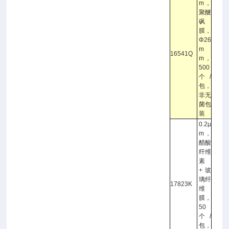
m，
聚醚
砜
膜，
Φ26
m
16541Q
m，
500
个/
包，
非无
菌包
装
0.2µ
m，
醋酸
纤维
素
+玻
璃纤
17823K
维
膜，
50
个/
包，