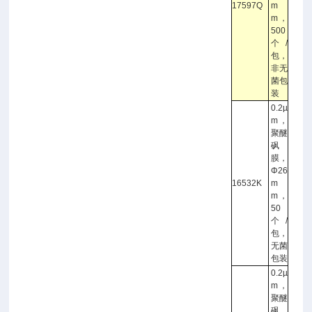
17597Q
m
m，
500
个/
包，
非无
菌包
装
0.2µ
m，
聚醚
砜
膜，
Φ26
16532K
m
m，
50
个/
包，
无菌
包装
0.2µ
m，
聚醚
砜