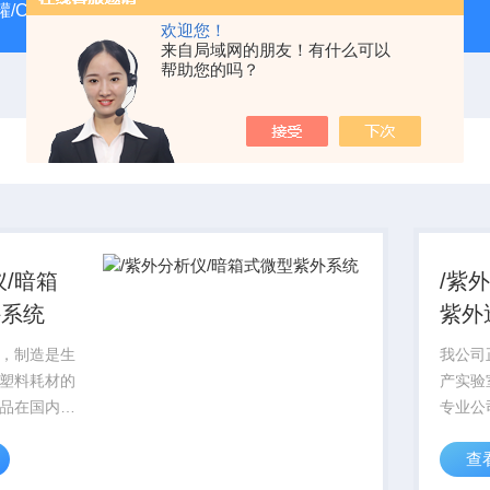
/CRYOSYSTEM 4000
美国Costar培养板
美国Cornin
欢迎您！
来自局域网的朋友！有什么可以
帮助您的吗？
仪/暗箱
/紫
外系统
紫外
，制造是生
我公司
塑料耗材的
产实验
品在国内科
专业公
的信誉，对
研领域
查
行始终贯穿
产品从
，产品标准
着质量