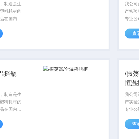
，制造是生
我公司
塑料耗材的
产实验
品在国内科
专业公
的信誉，对
研领域
查
行始终贯穿
产品从
，产品标准
着质量
标准实行，
一律严
01质量保证体
目前，I
系...
全温摇瓶
/振
恒温
，制造是生
我公司
塑料耗材的
产实验
品在国内科
专业公
的信誉，对
研领域
查
行始终贯穿
产品从
，产品标准
着质量