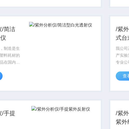
标准实行，
一律严
01质量保证体
目前，I
系...
仪/简洁
/紫
射仪
式台
，制造是生
我公司
塑料耗材的
产实验
品在国内科
专业公
的信誉，对
研领域
查
行始终贯穿
产品从
，产品标准
着质量
标准实行，
一律严
01质量保证体
目前，I
系...
仪/手提
/紫
仪
紫外