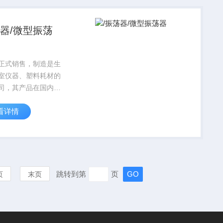
SO9001质量保证体
荡器/微型振荡
正式销售，制造是生
室仪器、塑料耗材的
司，其产品在国内科
享有较高的信誉，对
看详情
设计到运行始终贯穿
 的宗旨，产品标准
格按国家标准实行，
SO9001质量保证体
跳转到第
页
页
末页