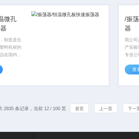
01质量保证体
目前，I
系...
恒温微孔
/振
荡器
器
，制造是生
我公司
塑料耗材的
产实验
品在国内科
专业公
的信誉，对
研领域
查
行始终贯穿
产品从
，产品标准
着质量
标准实行，
一律严
01质量保证体
目前，I
系...
共 2835 条记录，当前 12 / 100 页
首页
上一页
下一