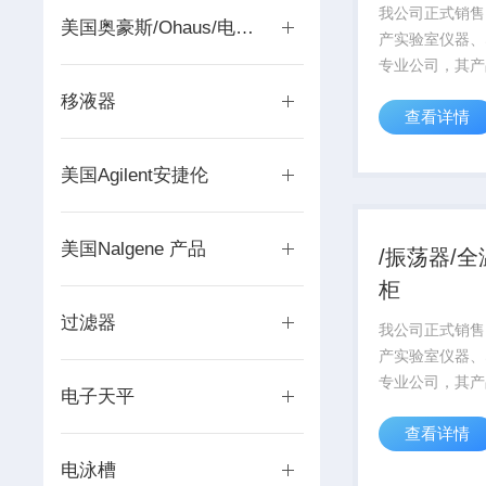
我公司正式销售
美国奥豪斯/Ohaus/电子天平
产实验室仪器、
专业公司，其产
研领域享有较高
移液器
查看详情
产品从设计到运
着质量 的宗旨
一律严格按国家
美国Agilent安捷伦
目前，ISO90
系...
美国Nalgene 产品
/振荡器/
柜
过滤器
我公司正式销售
产实验室仪器、
专业公司，其产
电子天平
研领域享有较高
查看详情
产品从设计到运
着质量 的宗旨
电泳槽