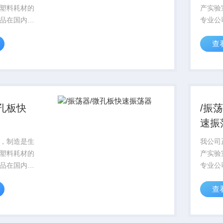
塑料耗材的
产实验
品在国内科
专业公
的信誉，对
研领域
查
行始终贯穿
产品从
，产品标准
着质量
标准实行，
一律严
01质量保证体
目前，I
系...
微孔板快
/振
速振
，制造是生
我公司
塑料耗材的
产实验
品在国内科
专业公
的信誉，对
研领域
查
行始终贯穿
产品从
，产品标准
着质量
标准实行，
一律严