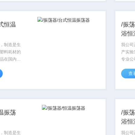
标准实行，
一律严
01质量保证体
目前，I
系...
台式恒温
/振
浴恒
，制造是生
我公司
塑料耗材的
产实验
品在国内科
专业公
的信誉，对
研领域
查
行始终贯穿
产品从
，产品标准
着质量
标准实行，
一律严
01质量保证体
目前，I
系...
恒温振荡
/振
浴恒
，制造是生
我公司