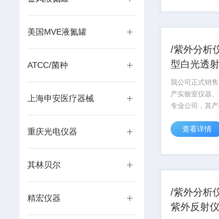
一律严格按国家
目前，ISO90
美国MVE液氮罐
系...
/紫外分析
型白光透
ATCC/菌种
我公司正式销售
产实验室仪器、
上海申安医疗器械
专业公司，其产
研领域享有较高
查看详情
产品从设计到运
重庆光电仪器
着质量 的宗旨
一律严格按国家
其林贝尔
目前，ISO90
系...
/紫外分析
精宏仪器
紫外反射