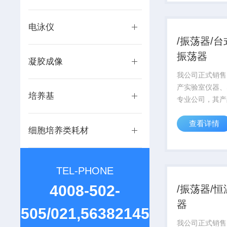
一律严格按国家
目前，ISO90
系...
电泳仪
/振荡器/
振荡器
凝胶成像
我公司正式销售
产实验室仪器、
培养基
专业公司，其产
研领域享有较高
查看详情
产品从设计到运
细胞培养类耗材
着质量 的宗旨
一律严格按国家
目前，ISO90
TEL-PHONE
系...
4008-502-
/振荡器/
器
505/021,56382145
我公司正式销售