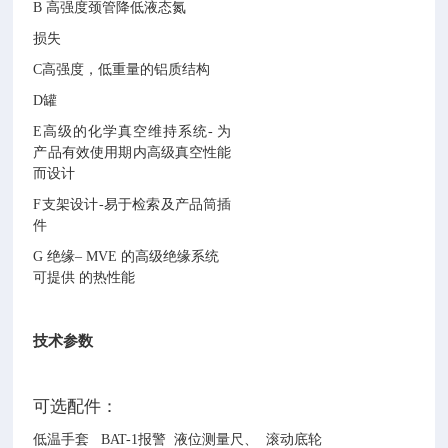
高强度颈管降低液态氮
B
损失
C高强度，低重量的铝质结构
D
罐
E高级的化学真空维持系统- 为
产品有效使用期内高级真空性能
而设计
F支架设计-易于检索及产品筒插
件
G 绝缘– MVE 的高级绝缘系统
可
提供 的热性能
技术参数
可选配件：
低温手套
BAT-1报警
液位测量尺、 滚动底轮