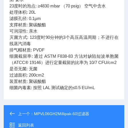
23度时的泡点: ≥4830 mbar （70 psig） 空气中含水
处理体积: 20L
滤膜孔径: 0.1µm
支撑材质: 聚碳酸酯
可润湿性: 亲水
灭菌方式: 123度时90分钟的3个高压高温周期；不进行在
线蒸汽消毒
排气帽材质: PVDF
细菌截留率: 通过 ASTM F838-83 方法对缺陷短波单胞菌
（ATCC® 19146）进行定量截留的比率为 10/7 CFU/cm2
是否无菌: 无菌
过滤面积: 200cm2
装置材质: 聚碳酸酯
细菌内毒素: 按照 LAL 测试确定的≤0.5 EU/mL
上一个：
MPVL06GH2Millipak-60过滤器
返回列表