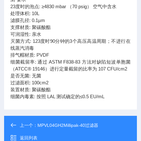
23度时的泡点: ≥4830 mbar （70 psig） 空气中含水
处理体积: 10L
滤膜孔径: 0.1µm
支撑材质: 聚碳酸酯
可润湿性: 亲水
灭菌方式: 123度时90分钟的3个高压高温周期；不进行在
线蒸汽消毒
排气帽材质: PVDF
细菌截留率: 通过 ASTM F838-83 方法对缺陷短波单胞菌
（ATCC® 19146）进行定量截留的比率为 107 CFU/cm2
是否无菌: 无菌
过滤面积: 100cm2
装置材质: 聚碳酸酯
细菌内毒素: 按照 LAL 测试确定的≤0.5 EU/mL
上一个：
MPVL04GH2Millipak-40过滤器
返回列表