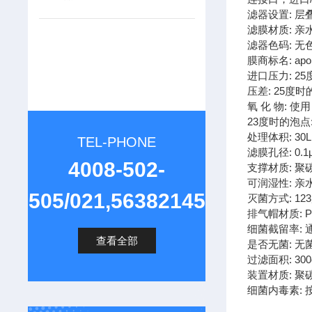
滤器设置: 层
滤膜材质: 亲
滤器色码: 无
膜商标名: apo
进口压力: 25
压差: 25度时的
氧 化 物: 使
23度时的泡点: 
处理体积: 30L
TEL-PHONE
滤膜孔径: 0.1
4008-502-
支撑材质: 聚
可润湿性: 亲
505/021,56382145
灭菌方式: 1
排气帽材质: P
细菌截留率: 通
查看全部
是否无菌: 无
过滤面积: 300
装置材质: 聚
细菌内毒素: 按