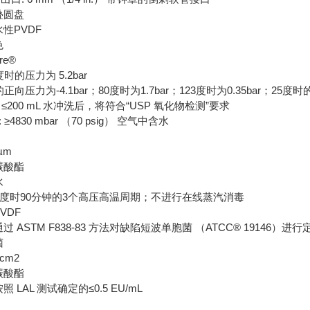
叠圆盘
水性PVDF
色
re®
度时的压力为 5.2bar
正向压力为-4.1bar；80度时为1.7bar；123度时为0.35bar；25度时
用 ≤200 mL 水冲洗后，将符合“USP 氧化物检测”要求
≥4830 mbar （70 psig） 空气中含水
µm
碳酸酯
水
23度时90分钟的3个高压高温周期；不进行在线蒸汽消毒
VDF
过 ASTM F838-83 方法对缺陷短波单胞菌 （ATCC® 19146）进行定
菌
cm2
碳酸酯
照 LAL 测试确定的≤0.5 EU/mL