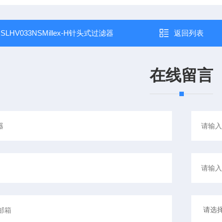
：
SLHV033NSMillex-H针头式过滤器
返回列表
在线留言