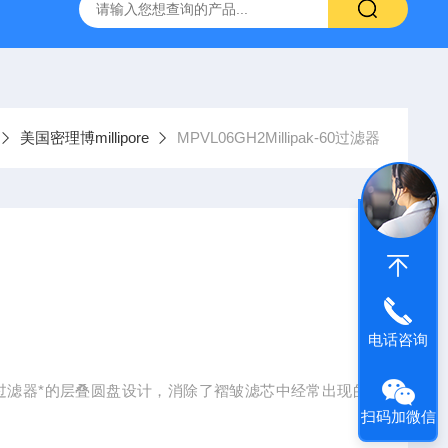
g 384孔细胞培养板
安捷伦Agilent色谱柱清单1
产品价格2
美国密理博millipore
MPVL06GH2Millipak-60过滤器
电话咨询
llipak-60过滤器*的层叠圆盘设计，消除了褶皱滤芯中经常出现的
扫码加微信