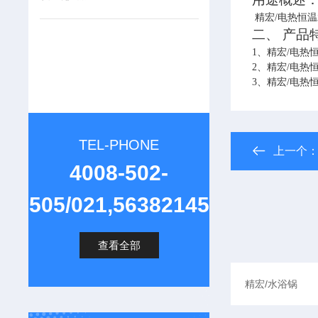
精宏
/
电热恒温
二、 产品
1
、
精宏
/
电热
2
、
精宏
/
电热
3
、
精宏
/
电热
TEL-PHONE
上一个
4008-502-
505/021,56382145
查看全部