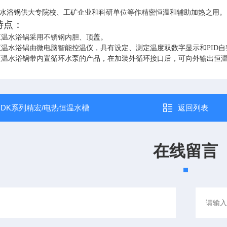
水浴锅
供大专院校、工矿企业和科研单位等作精密恒温和辅助加热之用。
特点：
恒温
水浴锅
采用不锈钢内胆、顶盖。
恒温
水浴锅
由
微电脑智能控温仪，具有设定、测定温度双数字显示和
PID
自
恒温
水浴锅
带内置循环水泵的产品，在加装外循环接口后，可向外输出恒
：
DK系列精宏/电热恒温水槽
返回列表
在线留言