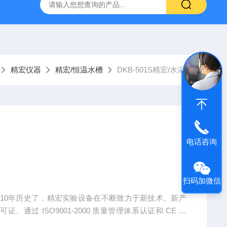
g 384孔细胞培养板
安捷伦Agilent色谱柱清单1
产品价格2
精宏仪器
精宏/恒温水槽
DKB-501S精宏/水浴锅
电话咨询
扫码加微信
10年历史了，精宏实验设备在不断致力于新技术、新产
、通过 ISO9001-2000 质量管理体系认证和 CE 认
0% 。 2002 年公司决定用自有资金并投入了批量生