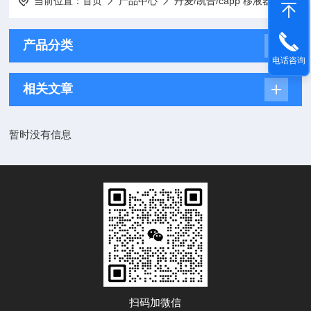
当前位置：
首页
产品中心
丹麦/凯普/capp 移液器
丹麦/
产品分类
电话咨询
相关文章
暂时没有信息
扫码加微信