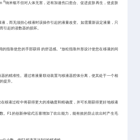
®
an
纳米银不但对人体无害，还有加速伤口愈合、促进皮肤再生，使皮肤
的移液，而无须担心移液时误操作引起的液量改变。如需重新设定液量，只
而引起的读数器的损坏。
宽阔的指靠使您的手部获得 的舒适感。*放松指靠外形设计使您在移液的间
度提高移液器的精准性。通过将液量联动装置与移液器腔体分离，使其处于一个相
的提升。
使您在移液过程中将获得更大的准确度和精确度，并可长期获得更好地移液
数。
F1
的创新伸缩式活塞增加了吹出能力，能有效的防止吹出时产生毛