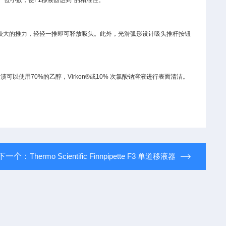
一位小数，使
F1
移液器达到*的精准性。
生较大的推力，轻轻一推即可释放吸头。此外，光滑弧形设计吸头推杆按钮
污渍可以使用
70%
的乙醇，
Virkon
®
或
10%
次氯酸钠溶液进行表面清洁。
。
下一个：
Thermo Scientific Finnpipette F3 单道移液器