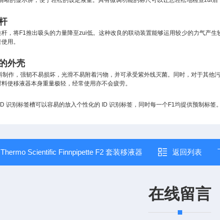
清晰的显示屏，便于轻松的设定液量。具有微调功能的标尺可以让您轻松地检查zui后
杆
推杆，将
F1
推出吸头的力量降至zui低。这种改良的联动装置能够运用较少的力气产
套使用。
的外壳
料制作，强韧不易损坏，光滑不易附着污物，并可承受
紫外线灭菌。同时，对于其他
材料使移液器本身重量极轻，经常使用亦不会疲劳。
ID
识别标签槽可以容易的放入个性化的
ID
识别标签，同时每一个
F1
均提供预制标签
：
Thermo Scientific Finnpipette F2 套装移液器
返回列表
在线留言