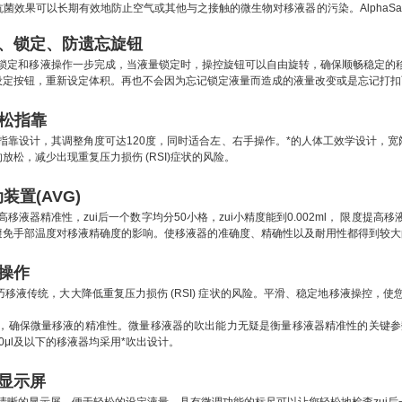
抗菌效果可以长期有效地防止空气或其他与之接触的微生物对移液器的污染。
AlphaS
。
、锁定、防遗忘旋钮
液量锁定和移液操作一步完成，当液量锁定时，操控旋钮可以自由旋转，确保顺畅稳定
设定按钮，重新设定体积。再也不会因为忘记锁定液量而造成的液量改变或是忘记打扣
松指靠
松指靠设计，其调整角度可达120度，同时适合左、右手操作。*的人体工效学设计，
的放松，减少出现重复压力损伤
(
RSI)症状的风险。
装置(
AVG
)
提高移液器精准性，zui后一个数字均分50小格，zui小精度能到0.002ml， 限
避免手部温度对移液精确度的影响。使移液器的准确度、精确性以及耐用性都得到较大
操作
巧移液传统
，大大降低重复压力损伤
(
RSI) 症状的风险。平滑、稳定地移液操控，
设计，确保微量移液的精准性。微量移液器的吹出能力无疑是衡量移液器精准性的关键参
50μl及以下的移液器均采用*吹出设计。
显示屏