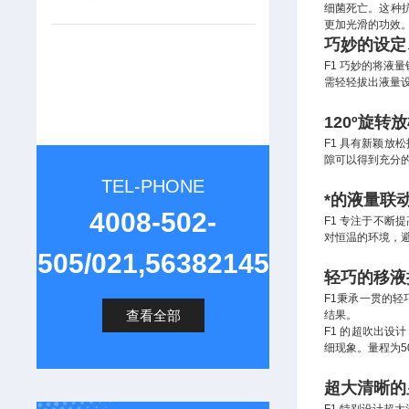
细菌死亡。这种
更加光滑的功效
巧妙的设定
F1 巧妙的将
需轻轻拔出液量
120
º
旋转放
F1 具有新颖放
隙可以得到充分
TEL-PHONE
*的液量联动
4008-502-
F1 专注于不断
对恒温的环境，
505/021,56382145
轻巧的移液
F1秉承一贯的轻
查看全部
结果。
F1 的超吹出
细现象。量程为
超大清晰的