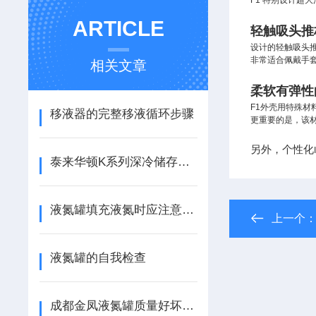
F1
特别设计超大
ARTICLE
轻触吸头推
设计的轻触吸头
非常适合佩戴手
相关文章
柔软有弹性
F1
外壳用特殊材
移液器的完整移液循环步骤
更重要的是，该
另外，个性化
泰来华顿K系列深冷储存系统
液氮罐填充液氮时应注意些什么
上一个
液氮罐的自我检查
成都金凤液氮罐质量好坏的判断