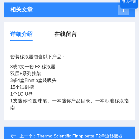
电话咨询
相关文章
详细介绍
在线留言
套装移液器包含以下产品：
3或4支一套
F2
移液器
双层
F系列挂架
3或4盒Finntip盒装吸头
15个试剂槽
1个1G U盘
1支迷你
F2圆珠笔、一本迷你产品目录、一本标准移液指
南
上一个：
Thermo Scientific Finnpipette F2单道移液器