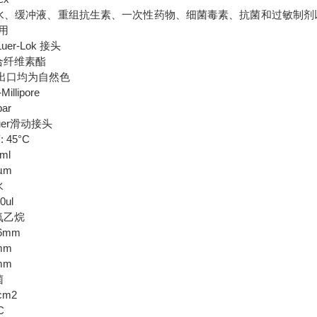
对水、缓冲液、重组抗生素、一次性药物、细菌毒素、抗菌和过敏制剂
用
uer-Lok 接头
合纤维素酯
/出口均为自然色
llipore
ar
uer滑动接头
 45°C
ml
µm
水
0ul
氧乙烷
6mm
mm
mm
菌
cm2
C