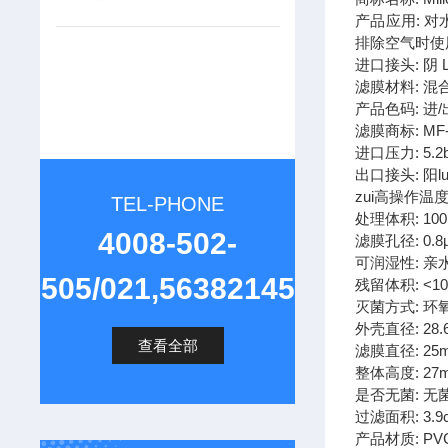
产品应用: 
排除空气时使
进口接头: 阴 L
滤膜材料: 混
产品色码: 进
滤膜商标: MF-Mi
进口压力: 5.2b
出口接头: 阳l
zui高操作温度:
TEL-PHONE
处理体积: 100
4008-502-
滤膜孔径: 0.8
可润湿性: 亲
505/021,56382145
残留体积: <10
灭菌方式: 环
外壳直径: 28.
查看全部
滤膜直径: 25
整体高度: 27
是否无菌: 无
过滤面积: 3.9
产品材质: PV