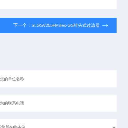
下一个：
SLGSV255FMillex-GS针头式过滤器