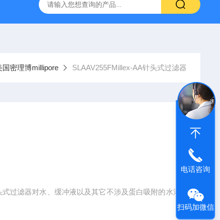
g 384孔细胞培养板
安捷伦Agilent色谱柱清单1
产品价格2
国密理博millipore
SLAAV255FMillex-AA针头式过滤器
电话咨询
llex-AA针头式过滤器对水、缓冲液以及其它不涉及蛋白吸附的水溶
扫码加微信