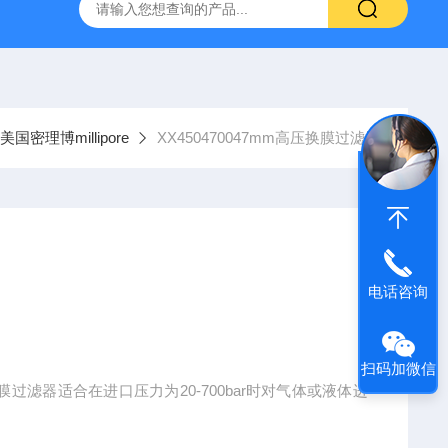
g 384孔细胞培养板
安捷伦Agilent色谱柱清单1
产品价格2
美国密理博millipore
XX450470047mm高压换膜过滤器
电话咨询
扫码加微信
mm高压换膜过滤器适合在进口压力为20-700bar时对气体或液体进