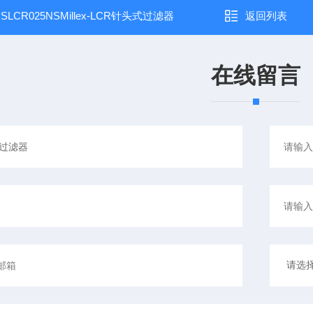
：
SLCR025NSMillex-LCR针头式过滤器
返回列表
在线留言