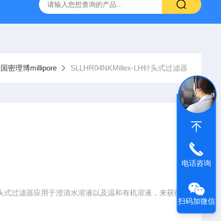
g 384孔细胞培养板
安捷伦Agilent色谱柱清单1
产品价格2
国密理博millipore
SLLHR04NKMillex-LH针头式过滤器
电话咨询
llex-LH针头式过滤器应用于澄清水溶液以及温和有机溶液，来获得
扫码加微信