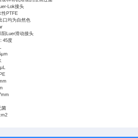
er-Lok接头
水性PTFE
/出口均为自然色
r
形阳Luer滑动接头
 45度
L
5µm
水
µL
PE
4mm
m
7mm
无菌
cm2