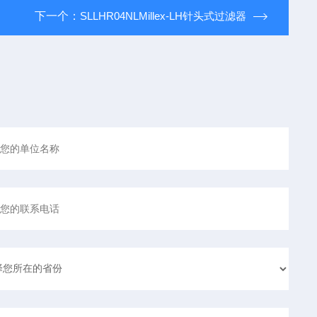
下一个：
SLLHR04NLMillex-LH针头式过滤器