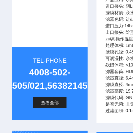
进口接头: 阴Lu
滤膜材质: 亲
滤器色码: 进
进口压力:14ba
出口接头: 阶
zui高操作温度:
处理体积: 1m
滤膜孔径: 0.4
可润湿性: 亲
TEL-PHONE
残留体积: <10
4008-502-
滤器套筒: HD
滤器直径: 6.
505/021,56382145
滤膜直径: 4m
滤器高度: 19.
滤膜代码: GN
查看全部
是否无菌: 非
过滤面积: 0.1