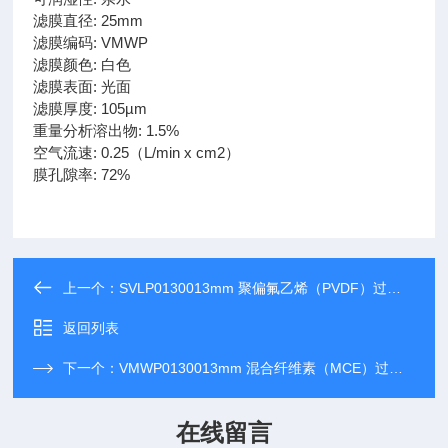
滤膜直径: 25mm
滤膜编码: VMWP
滤膜颜色: 白色
滤膜表面: 光面
滤膜厚度: 105µm
重量分析溶出物: 1.5%
空气流速: 0.25（L/min x cm2）
膜孔隙率: 72%
上一个：
SVLP0130013mm 聚偏氟乙烯（PVDF）过滤膜
返回列表
下一个：
VMWP0130013mm 混合纤维素（MCE）过滤膜
在线留言