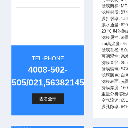
滤膜商标: MF-Mi
滤膜材质: 混
膜折射率: 1.5
膜水通量: 620
23 °C 时的泡点:
滤膜属性: 表
zui高温度: 75
滤膜孔径: 8.0
可润湿性: 亲
TEL-PHONE
滤膜直径: 25
4008-502-
滤膜编码: SC
滤膜颜色: 白
505/021,56382145
滤膜表面: 光
滤膜厚度: 16
重量分析溶出物
查看全部
空气流速: 65L/
膜孔隙率: 84