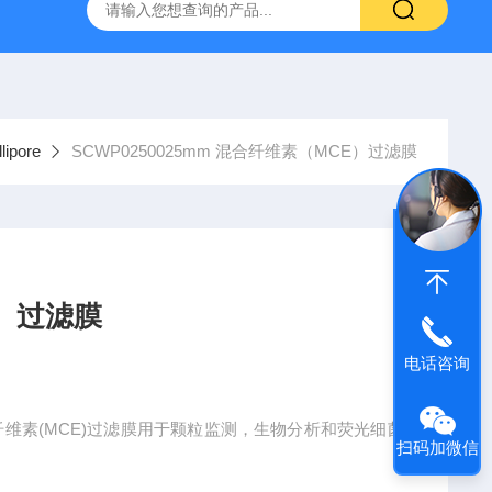
g 384孔细胞培养板
安捷伦Agilent色谱柱清单1
产品价格2
pore
SCWP0250025mm 混合纤维素（MCE）过滤膜
E）过滤膜
电话咨询
mm 混合纤维素(MCE)过滤膜用于颗粒监测，生物分析和荧光细菌
扫码加微信