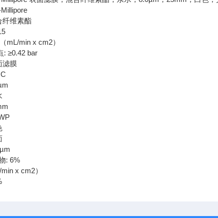
llipore
合纤维素酯
15
（mL/min x cm2）
 ≥0.42 bar
面滤膜
°C
µm
水
mm
WP
色
面
0µm
: 6%
min x cm2）
%