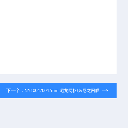
下一个：
NY100470047mm 尼龙网格膜/尼龙网膜