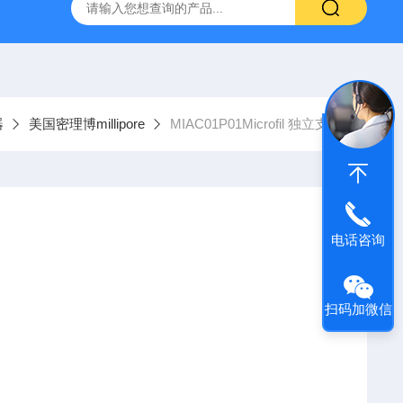
g 384孔细胞培养板
安捷伦Agilent色谱柱清单1
产品价格2
器
美国密理博millipore
MIAC01P01Microfil 独立支架
电话咨询
扫码加微信