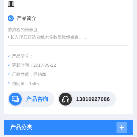
皿
产品简介
带滑板的培养皿
• 长方形底座适合绝大多数显微镜镜台。
• 保证样品密封的内盖环不会影响观看。
• 可用铅笔或标记工具在底座磨砂区进行样品识别。
产品型号：
• 传统的“滑板背"箱使在该区域收集样品变得很容易
更新时间：2017-09-22
? 带有或不带有吸收垫。
厂商性质：经销商
? 大包装。
访问量：1595
产品咨询
13816927086
产品分类