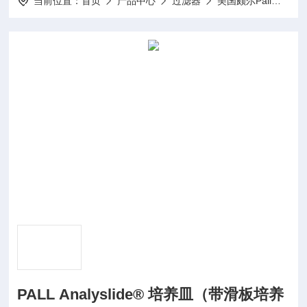
当前位置：
首页
产品中心
过滤器
美国颇尔Pall
PA
PALL Analyslide® 培养皿（带滑板培养