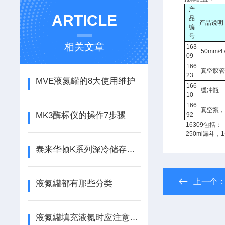
产
ARTICLE
品
产品说明
编
号
相关文章
163
50mm/
09
166
真空胶管
23
MVE液氮罐的8大使用维护
166
缓冲瓶
10
166
真空泵，2
MK3酶标仪的操作7步骤
92
16309包括：
250ml漏斗
泰来华顿K系列深冷储存系统
上一个
液氮罐都有那些分类
液氮罐填充液氮时应注意些什么