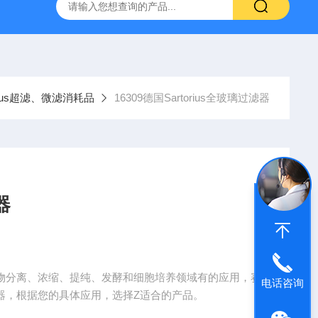
g 384孔细胞培养板
安捷伦Agilent色谱柱清单1
产品价格2
rius超滤、微滤消耗品
16309德国Sartorius全玻璃过滤器
器
和微生物分离、浓缩、提纯、发酵和细胞培养领域有的应用，赛
电话咨询
和滤器，根据您的具体应用，选择Z适合的产品。