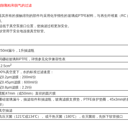
相除颗粒和脱气的过滤
器其所有的接触溶剂的部件均采用化学惰性的玻璃或PTFE材料，与再生纤维素（RC
滤。
远低于真空泵接口位置，使抽滤过程更加安全。
软管用于安全地连接真空软管。
250ml漏斗，1升抽滤瓶
同硼硅玻璃和PTFE，详情参见化学兼容性表
2
12.5cm
90%真空度下，水的标准过滤速度：
配0.2µm滤膜：200ml/分
配0.45µm滤膜：600ml/分
配0.8µm滤膜：2.2l/分
需配47mm（或50mm）直径的圆片膜
硼硅玻璃漏斗，抽滤组件和抽滤瓶，玻璃滤膜支撑垫，PTFE保护垫圈，45x3mm
径）
真空抽滤
高压灭菌（121℃或134℃）， 或干热灭菌（180℃），在灭菌前，先拆下软管接口