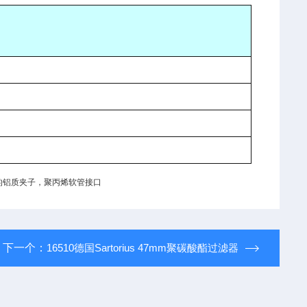
处理的铝质夹子，聚丙烯软管接口
下一个：
16510德国Sartorius 47mm聚碳酸酯过滤器