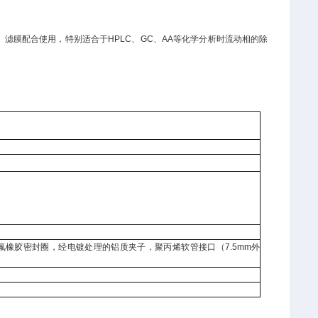
）滤膜配合使用，特别适合于HPLC、GC、AA等化学分析时流动相的除
的氟橡胶密封圈，经电镀处理的铝质夹子，聚丙烯软管接口（7.5mm外