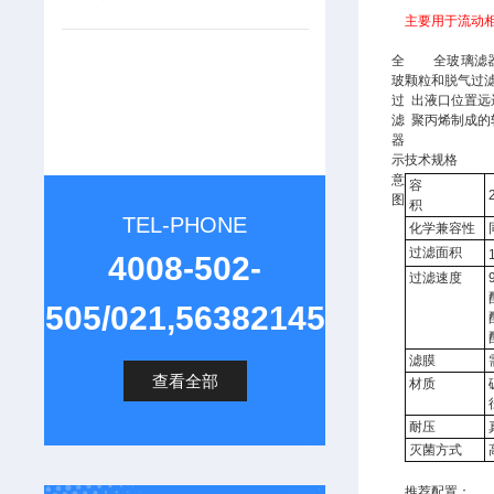
主要用于流动
全
全玻璃滤
玻
颗粒和脱气过
过
出液口位置远
滤
聚丙烯制成的
器
示
技术规格
意
容
图
积
TEL-PHONE
化学兼容性
过滤面积
4008-502-
过滤速度
505/021,56382145
滤膜
查看全部
材质
耐压
灭菌方式
推荐配置：