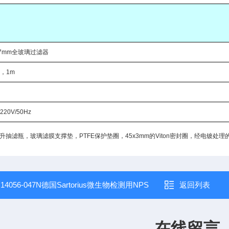
47mm全玻璃过滤器
，1m
20V/50Hz
，1升抽滤瓶，玻璃滤膜支撑垫，PTFE保护垫圈，45x3mm的Viton密封圈，经电镀
：
14056-047N德国Sartorius微生物检测用NPS
返回列表
在线留言