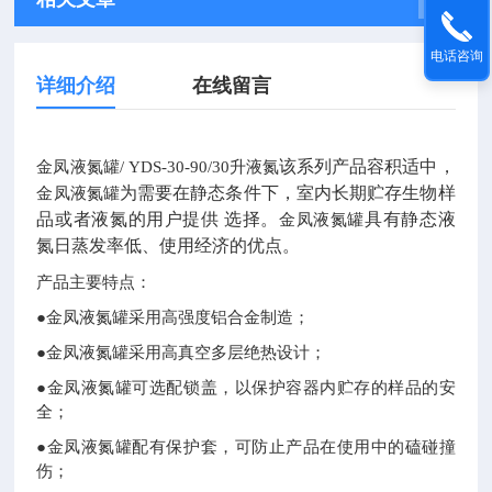
电话咨询
详细介绍
在线留言
该系列产品容积适中，
金凤液氮罐/
YDS-30-90/30
升液氮
为需要在静态条件下，室内长期贮存生物样
金凤液氮罐
品或者液氮的用户提供 选择。
具有静态液
金凤液氮罐
氮日蒸发率低、使用经济的优点。
产品主要特点：
●
金凤液氮罐
采用高强度铝合金制造；
●
金凤液氮罐
采用
高真空多层绝热设计；
●
金凤液氮罐
可选配锁盖，以保护容器内贮存的样品的安
全；
●
金凤液氮罐
配有保护套，可防止产品在使用中的磕碰撞
伤；