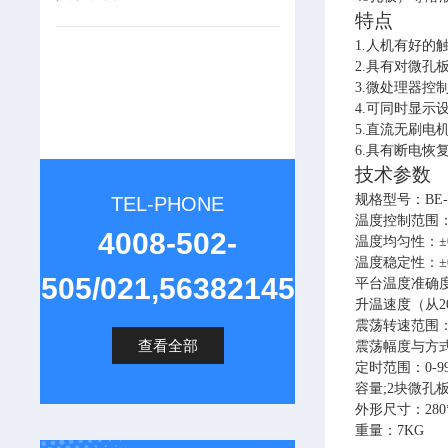
特点
1.
人机有好的
2.
具有对微孔
3.
微处理器控
4.
可同时显示
5.
直流无刷电
6.
具有断电恢
技术参数
规格型号：
BE-
TEL-PHONE
温度控制范围
4008-502-
温度均匀性：±0
温度稳定性：±0
505/021,56382145
平台温度准确度
升温速度（从20℃
震荡转速范围：（步
查看全部
震荡幅度与方式
定时范围：0-99h
容量;2块微孔
外形尺寸：280*
重量：7KG