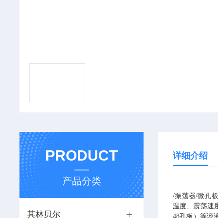
PRODUCT
详细介绍
产品分类
/
振荡器
/
微孔
温度、震荡速
其林贝尔
48
孔板）等溶