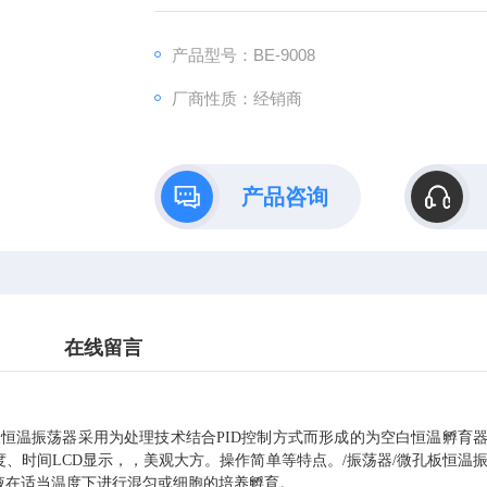
控制之下。
产品型号：BE-9008
厂商性质：经销商
产品咨询
在线留言
板恒温振荡器采用为处理技术结合
PID
控制方式而形成的为空白恒温孵育
度、时间
LCD
显示，，美观大方。操作简单等特点。
/
振荡器
/
微孔板恒温
液在适当温度下进行混匀或细胞的培养孵育。