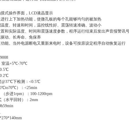
触摸式操作界面，
LCD
液晶显示
板进行上下加热功能，使微孔板的每个孔能够均匀的被加热
制温度、转速和时间，温控线性好、震荡转速准确、波动小
设置和实际温度、时间和震荡速度参数，程序运行结束后发出声音报警讯
机驱动、长寿命、免保养
复功能。当外电源断电又重新来电时，设备可按原设定程序自动恢复运行
9008
：室温
+5
℃-70℃
.5℃
.2℃
@37℃下检测：<0.5℃
to70℃）：<25min
进1rpm）：100-1200rpm
（水平回转）：2mm
59min
板
270*140mm