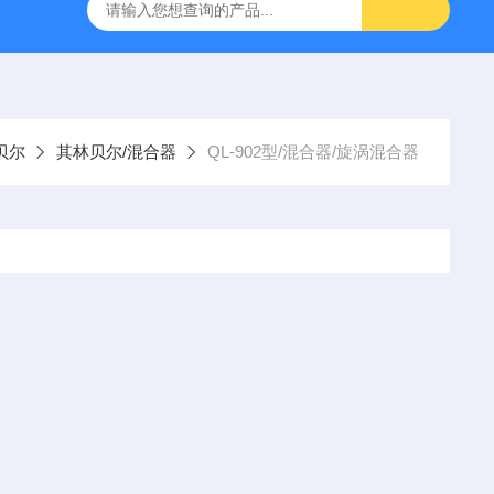
g 384孔细胞培养板
安捷伦Agilent色谱柱清单1
产品价格2
贝尔
其林贝尔/混合器
QL-902型/混合器/旋涡混合器