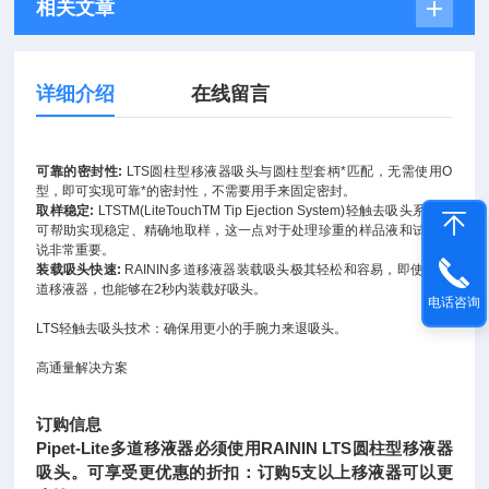
相关文章
详细介绍
在线留言
可靠的密封性:
LTS圆柱型移液器吸头与圆柱型套柄*匹配，无需使用O
型，即可实现可靠*的密封性，不需要用手来固定密封。
取样稳定:
LTSTM(LiteTouchTM Tip Ejection System)轻触去吸头系统，
可帮助实现稳定、精确地取样，这一点对于处理珍重的样品液和试剂来
说非常重要。
装载吸头快速:
RAININ多道移液器装载吸头极其轻松和容易，即使是12
道移液器，也能够在2秒内装载好吸头。
电话咨询
LTS轻触去吸头技术：确保用更小的手腕力来退吸头。
高通量解决方案
订购信息
Pipet-Lite
多道移液器必须使用
RAININ LTS
圆柱型移液器
吸头。可享受更优惠的折扣：订购
5
支以上移液器可以更