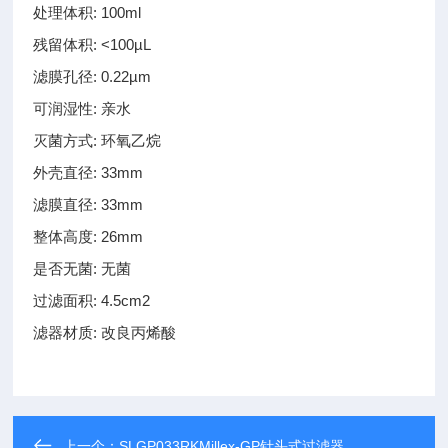
处理体积: 100ml
残留体积: <100µL
滤膜孔径: 0.22µm
可润湿性: 亲水
灭菌方式: 环氧乙烷
外壳直径: 33mm
滤膜直径: 33mm
整体高度: 26mm
是否无菌: 无菌
过滤面积: 4.5cm2
滤器材质: 改良丙烯酸
上一个：
SLGP033RKMillex-GP针头式过滤器