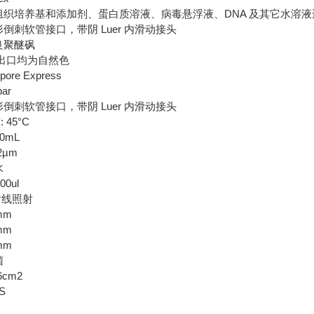
对组织培养基和添加剂、蛋白质溶液、病毒悬浮液、DNA 及其它水溶
形倒刺软管接口，带阴 Luer 内滑动接头
良聚醚砜
/出口均为自然色
pore Express
ar
形倒刺软管接口，带阴 Luer 内滑动接头
 45°C
0mL
2µm
水
0ul
 射线照射
mm
mm
mm
菌
6cm2
S