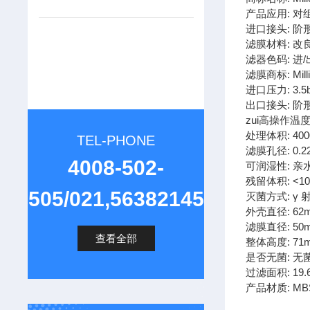
产品应用: 
进口接头: 阶
滤膜材料: 改
滤器色码: 进
滤膜商标: Milli
进口压力: 3.5b
出口接头: 阶
zui高操作温度:
处理体积: 400
TEL-PHONE
滤膜孔径: 0.2
4008-502-
可润湿性: 亲
残留体积: <100
505/021,56382145
灭菌方式: γ
外壳直径: 62
滤膜直径: 50
查看全部
整体高度: 71
是否无菌: 无
过滤面积: 19.
产品材质: MB