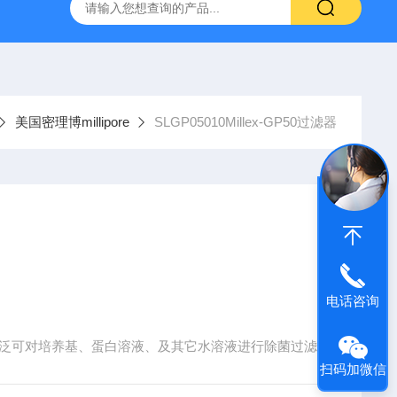
g 384孔细胞培养板
安捷伦Agilent色谱柱清单1
产品价格2
美国密理博millipore
SLGP05010Millex-GP50过滤器
电话咨询
0过滤器应用广泛可对培养基、蛋白溶液、及其它水溶液进行除菌过滤
扫码加微信