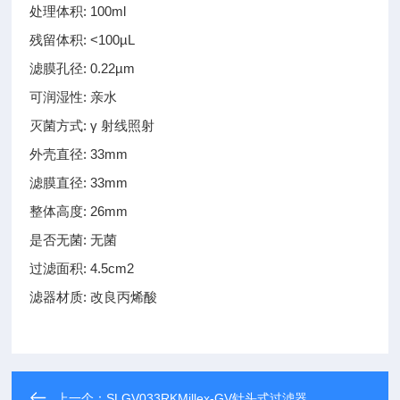
处理体积: 100ml
残留体积: <100µL
滤膜孔径: 0.22µm
可润湿性: 亲水
灭菌方式: γ 射线照射
外壳直径: 33mm
滤膜直径: 33mm
整体高度: 26mm
是否无菌: 无菌
过滤面积: 4.5cm2
滤器材质: 改良丙烯酸
上一个：
SLGV033RKMillex-GV针头式过滤器