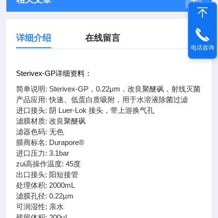
详细介绍
在线留言
电话咨询
Sterivex-GP详细资料：
简单说明: Sterivex-GP，0.22µm，改良聚醚砜，射线灭菌
产品应用: 快速、低蛋白质吸附，用于水溶液除菌过滤
进口接头: 阴 Luer-Lok 接头，带上游换气孔
滤膜材质: 改良聚醚砜
滤器色码: 无色
膜商标名: Durapore®
进口压力: 3.1bar
zui高操作温度: 45度
出口接头: 阳短接管
处理体积: 2000mL
滤膜孔径: 0.22µm
可润湿性: 亲水
残留体积: 200µL