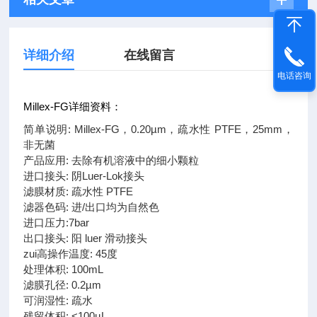
详细介绍
在线留言
电话咨询
Millex-FG详细资料：
简单说明: Millex-FG，0.20µm，疏水性 PTFE，25mm，
非无菌
产品应用: 去除有机溶液中的细小颗粒
进口接头: 阴Luer-Lok接头
滤膜材质: 疏水性 PTFE
滤器色码: 进/出口均为自然色
进口压力:7bar
出口接头: 阳 luer 滑动接头
zui高操作温度: 45度
处理体积: 100mL
滤膜孔径: 0.2µm
可润湿性: 疏水
残留体积: <100µL