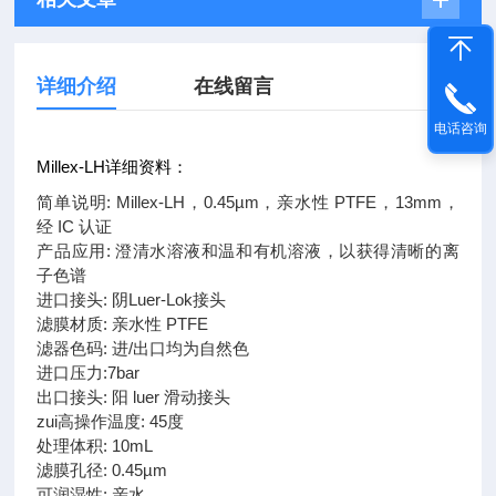
详细介绍
在线留言
电话咨询
Millex-LH详细资料：
简单说明: Millex-LH，0.45µm，亲水性 PTFE，13mm，
经 IC 认证
产品应用: 澄清水溶液和温和有机溶液，以获得清晰的离
子色谱
进口接头: 阴Luer-Lok接头
滤膜材质: 亲水性 PTFE
滤器色码: 进/出口均为自然色
进口压力:7bar
出口接头: 阳 luer 滑动接头
zui高操作温度: 45度
处理体积: 10mL
滤膜孔径: 0.45µm
可润湿性: 亲水