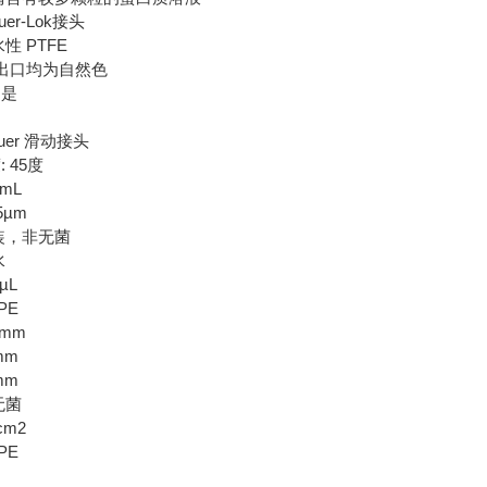
er-Lok接头
性 PTFE
/出口均为自然色
:是
r
uer 滑动接头
 45度
mL
5µm
装，非无菌
水
µL
PE
mm
mm
mm
无菌
cm2
PE