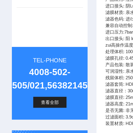
进口接头: 阴Lu
滤膜材质: 亲水
滤器色码: 进
兼容自动控制
进口压力:7ba
出口接头: 阳 l
zui高操作温度:
处理体积: 100
滤膜孔径: 0.4
TEL-PHONE
产品包装: 散
4008-502-
可润湿性: 亲
残留体积: 250
505/021,56382145
滤器套筒: HD
滤器直径：30
滤膜直径: 25
查看全部
滤器高度: 21
是否无菌: 非
过滤面积: 3.9
装置材质: HD