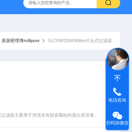
g 384孔细胞培养板
安捷伦Agilent色谱柱清单1
产品价格2
美国密理博millipore
SLCRM25NKMillex针头式过滤器
电话咨询
illex针头式过滤器主要用于澄清含有较多颗粒的蛋白质溶液。
扫码加微信