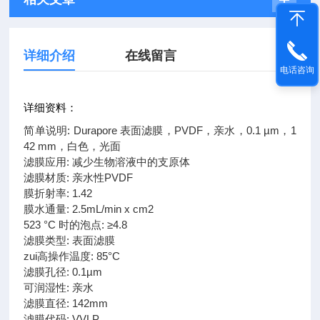
详细介绍
在线留言
电话咨询
详细资料：
简单说明: Durapore 表面滤膜，PVDF，亲水，0.1 µm，1
42 mm，白色，光面
滤膜应用: 减少生物溶液中的支原体
滤膜材质: 亲水性PVDF
膜折射率: 1.42
膜水通量: 2.5mL/min x cm2
523 °C 时的泡点: ≥4.8
滤膜类型: 表面滤膜
zui高操作温度: 85°C
滤膜孔径: 0.1µm
可润湿性: 亲水
滤膜直径: 142mm
滤膜代码: VVLP