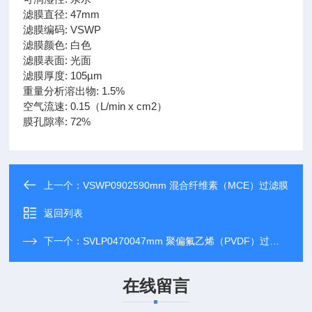
滤膜直径: 47mm
滤膜编码: VSWP
滤膜颜色: 白色
滤膜表面: 光面
滤膜厚度: 105µm
重量分析溶出物: 1.5%
空气流速: 0.15（L/min x cm2）
膜孔隙率: 72%
上一个：
VSWP0902590mm 混合纤维素（MCE）过滤膜
返回列表
下一个：
SVLP0470047mm 聚偏氟乙烯（PVDF）过滤膜
在线留言