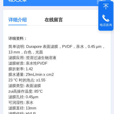
详细介绍
在线留言
电话咨询
详细资料：
简单说明: Durapore 表面滤膜，PVDF，亲水，0.45 µm，
13 mm，白色，光面
滤膜应用: 澄清过滤生物溶液
滤膜材质: 亲水性PVDF
膜折射率: 1.42
膜水通量: 29mL/min x cm2
23 °C 时的泡点: ≥1.55
滤膜类型: 表面滤膜
zui高操作温度: 85°C
滤膜孔径: 0.45µm
可润湿性: 亲水
滤膜直径: 13mm
滤膜代码: HVLP