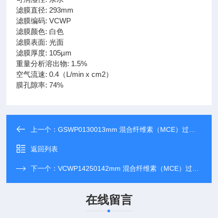
滤膜直径: 293mm
滤膜编码: VCWP
滤膜颜色: 白色
滤膜表面: 光面
滤膜厚度: 105µm
重量分析溶出物: 1.5%
空气流速: 0.4（L/min x cm2）
膜孔隙率: 74%
上一个：
GSWP0130013mm 混合纤维素（MCE）过滤膜
返回列表
下一个：
VCWP14250142mm 混合纤维素（MCE）过滤膜
在线留言