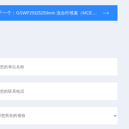
下一个：
GSWP29325293mm 混合纤维素（MCE）过滤膜