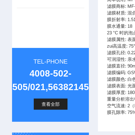
滤膜商标: MF-Mi
滤膜材质: 混
膜折射率: 1.5
膜水通量: 18（
23 °C 时的泡点:
滤膜属性: 表
zui高温度: 75
滤膜孔径: 0.2
可润湿性: 亲
TEL-PHONE
滤膜直径: 90
4008-502-
滤膜编码: GS
滤膜颜色: 白
505/021,56382145
滤膜表面: 光
滤膜厚度: 18
重量分析溶出物
查看全部
空气流速: 2（L
膜孔隙率: 75