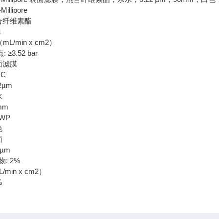
llipore
合纤维素酯
1
mL/min x cm2）
 ≥3.52 bar
面滤膜
°C
2µm
水
mm
WP
色
面
0µm
: 2%
/min x cm2）
%