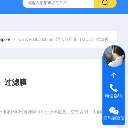
g 384孔细胞培养板
安捷伦Agilent色谱柱清单1
产品价格2
pore
GSWP0905090mm 混合纤维素（MCE）过滤膜
E）过滤膜
电话咨询
0mm 混合纤维素(MCE)过滤膜可用于液体监测，空气监测，生物颗
扫码加微信