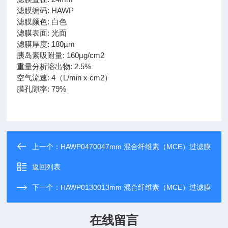
滤膜编码: HAWP
滤膜颜色: 白色
滤膜表面: 光面
滤膜厚度: 180µm
胰岛素吸附量: 160µg/cm2
重量分析溶出物: 2.5%
空气流速: 4（L/min x cm2）
膜孔隙率: 79%
上一个：
HAWP0470047mm 混合纤维素（MCE）过滤膜
返回列表
下一个：
HAWP0130013mm 混合纤维素（MCE）过滤膜
在线留言