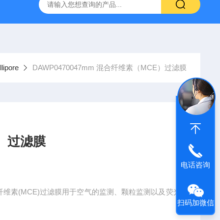
g 384孔细胞培养板
安捷伦Agilent色谱柱清单1
产品价格2
ipore
DAWP0470047mm 混合纤维素（MCE）过滤膜
E）过滤膜
电话咨询
7mm 混合纤维素(MCE)过滤膜用于空气的监测、颗粒监测以及荧光
扫码加微信