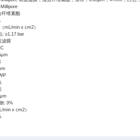
llipore
合纤维素酯
1
（mL/min x cm2）
 ≥1.17 bar
面滤膜
°C
5µm
水
mm
WP
色
面
0µm
: 3%
/min x cm2）
%