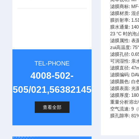
滤膜商标: MF-Mi
滤膜材质: 混
膜折射率: 1.5
膜水通量: 140
23 °C 时的泡点:
滤膜属性: 表
zui高温度: 75
滤膜孔径: 0.6
可润湿性: 亲
TEL-PHONE
滤膜直径: 47
4008-502-
滤膜编码: DA
滤膜颜色: 白
505/021,56382145
滤膜表面: 光
滤膜厚度: 18
重量分析溶出物
查看全部
空气流速: 9（L
膜孔隙率: 81