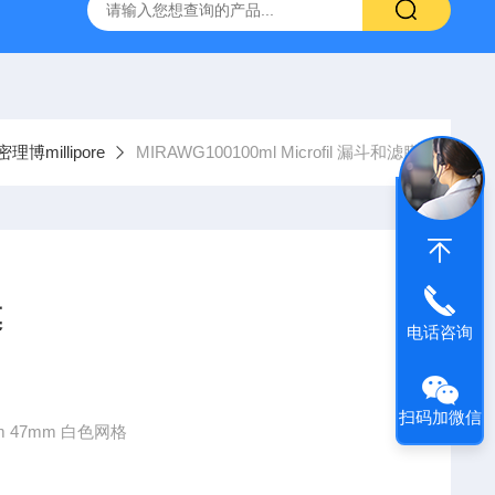
g 384孔细胞培养板
安捷伦Agilent色谱柱清单1
产品价格2
理博millipore
MIRAWG100100ml Microfil 漏斗和滤膜
膜
电话咨询
扫码加微信
µm 47mm 白色网格