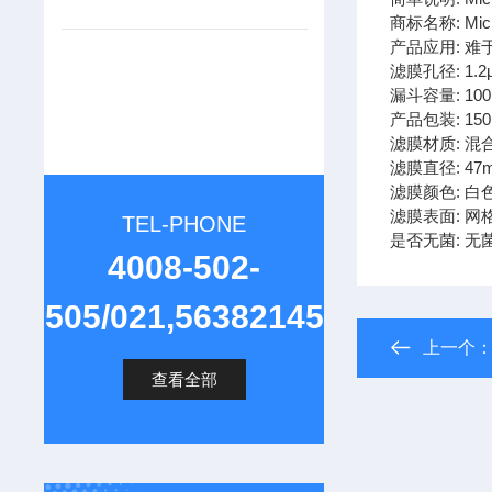
商标名称: Micro
产品应用: 
滤膜孔径: 1.2
漏斗容量: 100
产品包装: 15
滤膜材质: 混
滤膜直径: 47
滤膜颜色: 白
滤膜表面: 网
TEL-PHONE
是否无菌: 无
4008-502-
505/021,56382145
上一个
查看全部