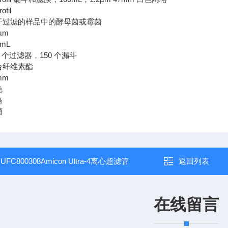
fil
难于过滤的样品中的酵母菌或霉菌
µm
mL
0 个过滤器，150 个漏斗
合纤维素酯
mm
色
格
菌
：
UFC800308Amicon Ultra-4离心超滤管
返回列表
在线留言