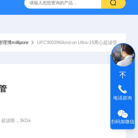
g 384孔细胞培养板
安捷伦Agilent色谱柱清单1
产品价格2
博millipore
UFC900396Amicon Ultra-15离心超滤管
滤管
电话咨询
-PL 超滤膜，3kDa
扫码加微信