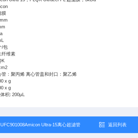
con
滤膜
1mm
mm
Da
mL
个/包
生纤维素
QK
cm2
离心管：聚丙烯 离心管盖和封口：聚乙烯
0 x g
0 x g
积: 200µL
：
UFC901008Amicon Ultra-15离心超滤管
返回列表