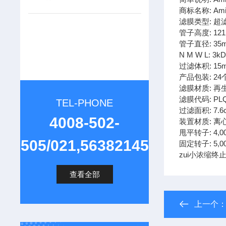
商标名称: Ami
滤膜类型: 超
管子高度: 12
管子直径: 35
N M W L: 3k
过滤体积: 15
产品包装: 24
滤膜材质: 再
滤膜代码: PL
TEL-PHONE
过滤面积: 7.6
4008-502-
装置材质: 
甩平转子: 4,00
505/021,56382145
固定转子: 5,00
zui小浓缩终止体
查看全部
上一个