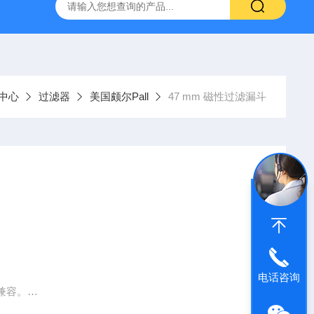
g 384孔细胞培养板
安捷伦Agilent色谱柱清单1
产品价格2
中心
过滤器
美国颇尔Pall
47 mm 磁性过滤漏斗
电话咨询
兼容。
；500ml 尺寸很适合过滤大量样品。