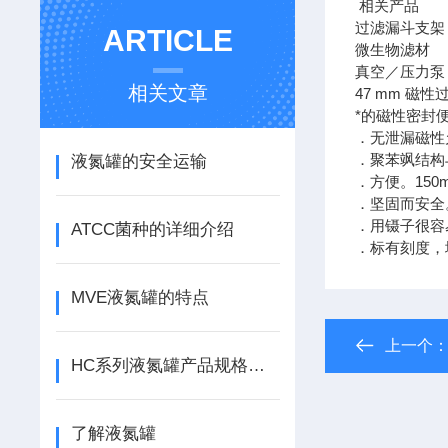
相关产品
过滤漏斗支架
ARTICLE
微生物滤材
真空／压力泵
相关文章
47 mm 磁
*的磁性密封
．无泄漏磁性
．聚苯飒结构
液氮罐的安全运输
．方便。150
．坚固而安全
．用镊子很容
ATCC菌种的详细介绍
．标有刻度，增
MVE液氮罐的特点
上一个
HC系列液氮罐产品规格及贮存量介绍
了解液氮罐