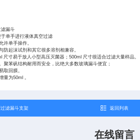
性过滤漏斗
便于单手进行液体真空过滤
允许单手操作。
与防起沫试剂和其它很多溶剂相兼容。
ml 尺寸易于放人小型高压灭菌器；500ml 尺寸很适合过滤大量样品。
。聚苯矾结构耐用而安全，比绝大多数玻璃漏斗便宜；
易取回膜。
量为50ml 。
：
过滤漏斗支架
返回列表
在线留言