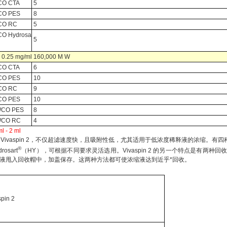
CO CTA
5
CO PES
8
CO RC
5
CO Hydrosa
5
.25 mg/ml 160,000 M W
CO CTA
6
CO PES
10
CO RC
9
CO PES
10
WCO PES
8
WCO RC
4
 - 2 ml
Vivaspin 2，不仅超滤速度快，且吸附性低，尤其适用于低浓度稀释液的浓缩。有
®
osart
（HY），可根据不同要求灵活选用。Vivaspin 2 的另一个特点是有
液甩入回收帽中，加盖保存。这两种方法都可使浓缩液达到近乎*回收。
spin 2