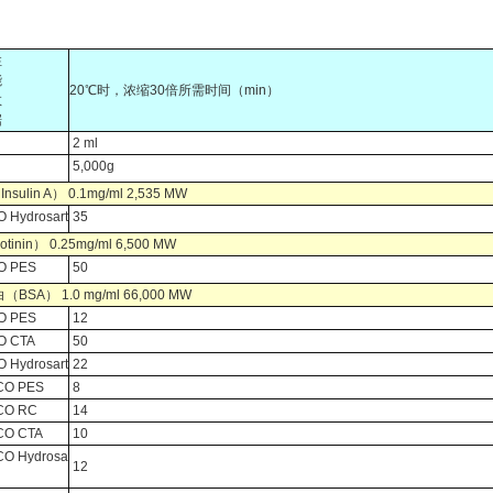
性
能
20℃时，浓缩30倍所需时间（min）
数
据
2 ml
5,000g
ulin A） 0.1mg/ml 2,535 MW
 Hydrosart
35
inin） 0.25mg/ml 6,500 MW
O PES
50
SA） 1.0 mg/ml 66,000 MW
O PES
12
O CTA
50
 Hydrosart
22
CO PES
8
CO RC
14
CO CTA
10
CO Hydrosa
12