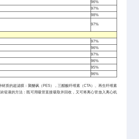
96%
97%
98%
97%
97%
96%
97%
96%
95%
96%
四种材质的超滤膜：聚醚砜（PES），三醋酸纤维素（CTA）、再生纤维素
两种回收浓缩液的方法：既可用吸管直接吸取并回收，又可将离心管放入离心机