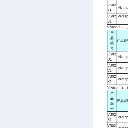
VS02
Viva
71
VS02
Viva
S1
Vivaspin
产
品
产品说
编
号
VS02
Viva
U1
VS02
Viva
V1
VS02
Viva
X1
Vivaspin
产
品
产品说
编
号
VS02
Viva
K1
VS02