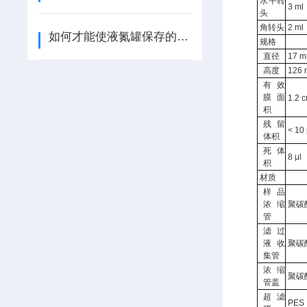
水平转
3 ml
头
角转头
2 ml
如何才能使液氮罐保存的时间久一点
规格
直径
17 
高度
126
有效
膜面
1.2 
积
残留
< 10 
体积
死体
8 μl
积
材质
样品
浓缩
聚碳
管
滤过
液收
聚碳
集管
浓缩
聚碳
管盖
超滤
PES