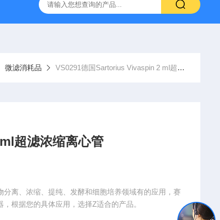
g 384孔细胞培养板
安捷伦Agilent色谱柱清单1
产品价格2
超滤、微滤消耗品
VS0291德国Sartorius Vivaspin 2 ml超滤浓缩离心管
in 2 ml超滤浓缩离心管
和微生物分离、浓缩、提纯、发酵和细胞培养领域有的应用，赛
和滤器，根据您的具体应用，选择Z适合的产品。