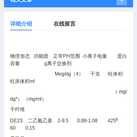
详细介绍
在线留言
物理形态
功能团
正常PH范围
小离子电量
蛋白
容量
g
离子交换剂
Meg/dg（4）
干克
柱体积
柱床体积ml
（mg/
dg*） （mg/ml）
干纤维
b
DE23
二乙氨乙基
2-9.5 0.88-1.08 425
60 0.15