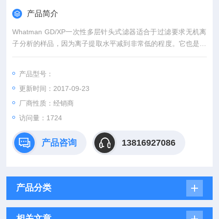
产品简介
Whatman GD/XP一次性多层针头式滤器适合于过滤要求无机离
子分析的样品，因为离子提取水平减到非常低的程度。它也是那
些要求蛋白吸附力低的使用者一个很好的选择。 GD/XP针头式滤
器包含两层由20μm和5μm聚丙烯组成的预滤层。Z后一层膜可供
产品型号：
选择，位于预滤层下面。
更新时间：2017-09-23
厂商性质：经销商
访问量：1724
产品咨询
13816927086
产品分类
相关文章