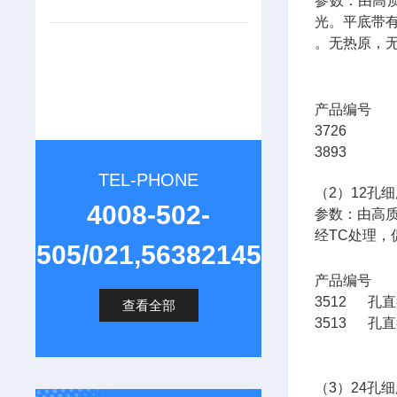
参数：由高质
光。平底带
。无热原，
产品编
3726 
3893 
TEL-PHONE
（2）12孔
4008-502-
参数：由高
经TC处理
505/021,56382145
产品编
3512 孔直
查看全部
3513 孔直
（3）24孔