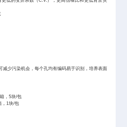
有更低的变异系数（C.V.），更高信噪比和更低背景荧
扰
可减少污染机会，每个孔均有编码易于识别，培养表面
0块/箱，5块/包
箱，1块/包